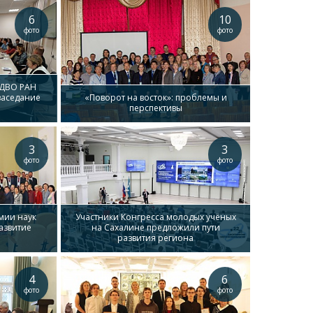
6
10
фото
фото
 ДВО РАН
заседание
«Поворот на восток»: проблемы и
перспективы
3
3
фото
фото
мии наук
Участники Конгресса молодых учёных
азвитие
на Сахалине предложили пути
развития региона
4
6
фото
фото