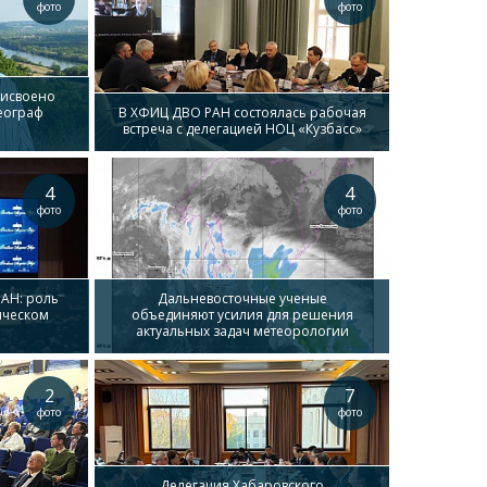
фото
фото
рисвоено
еограф
В ХФИЦ ДВО РАН состоялась рабочая
встреча с делегацией НОЦ «Кузбасс»
4
4
фото
фото
АН: роль
Дальневосточные ученые
ическом
объединяют усилия для решения
актуальных задач метеорологии
2
7
фото
фото
Делегация Хабаровского