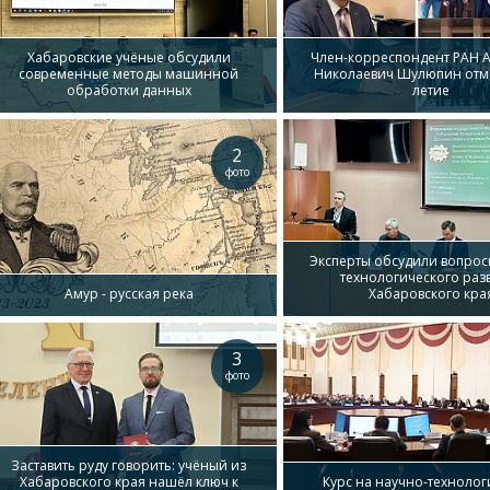
Хабаровские учёные обсудили
Член-корреспондент РАН 
современные методы машинной
Николаевич Шулюпин отме
обработки данных
летие
2
фото
Эксперты обсудили вопрос
технологического раз
Амур - русская река
Хабаровского кра
3
фото
Заставить руду говорить: учёный из
Хабаровского края нашёл ключ к
Курс на научно-технолог