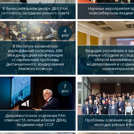
В Вычислительном центре ДВО РАН
Научные мероприятия п
состоялось заседание учёного совета
новосибирском Академг
4
фото
В Институте космических
исследований состоялась XXIII
Ведущие российские и за
Международная конференция
учёные обсудили исслед
«Современные проблемы
области математичес
дистанционного зондирования
моделирования и создан
Земли из космоса»
наноматериалов
7
фото
Дальневосточное отделение РАН
отмечает 55-летний юбилей ДВНЦ
Проблемы освоения недр 
Академии наук СССР
молодые учёные в Мо