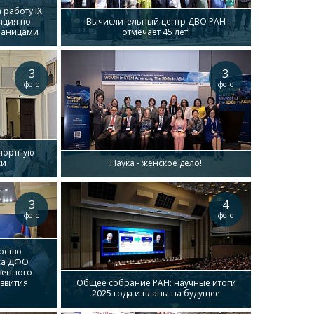
работу IX
нция по
Вычислительный центр ДВО РАН
раницами
отмечает 45 лет!
3
3
фото
фото
спортную
ки
Наука - женское дело!
3
4
фото
фото
рство
са ДФО
венного
звития
Общее собрание РАН: научные итоги
2025 года и планы на будущее