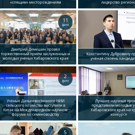
«спящим» месторождениям
лидерство регион
11
фото
Дмитрий Демешин провёл
торжественный приём заслуженных и
Константину Дубровину п
молодых учёных Хабаровского края
учёная степень кандида
2
фото
Учёные Дальневосточного НИИ
Лучшие научные про
сельского хозяйства выступили в
представили молодые 
Китае на Международном научном
Хабаровского края на к
форуме по семеноводству
конкурсе
5