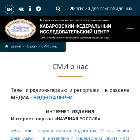
ВЕРСИЯ ДЛЯ СЛАБОВИДЯЩИХ
Главная
»
Новости
»
СМИ о нас
СМИ о нас
Теле- и радиоинтервью и репортажи - в разделе
МЕДИА -
ВИДЕОГАЛЕРЕИ
ИНТЕРНЕТ-ИЗДАНИЯ
Интернет-портал «НАУЧНАЯ РОССИЯ»
«Нас ждет период низкой водности». О состоянии
реки Амур ― в интервью с директором ИВЭП ДВО