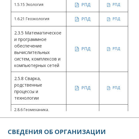
РПД
1.5.15 Экология
РПД
РПД
1.6.21 Геоэкология
РПД
2.3.5 Математическое
и программное
обеспечение
РПД
РПД
вычислительных
систем, комплексов и
компьютерных сетей
2.5.8 Сварка,
родственные
РПД
РПД
процессы и
технологии
2.8.6 Геомеханика,
разрушение горных
РПД
РПД
пород, рудничная
аэрогазодинамика и
горная теплофизика
СВЕДЕНИЯ ОБ ОРГАНИЗАЦИИ
2.8.8 Геотехнология,