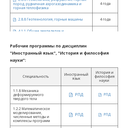
4 года
пород, рудничная аэрогазодинамика и
горная теплофизика
2.8.8 Геотехнология, горные машины
4 года
4.1.1 Общее земледелие и
4 года
растениеводство
4.1.2 Селекция, семеноводство и
Рабочие программы по дисциплин
4 года
биотехнология растений
"Иностранный язык", "История и философия
4.1.3 Агрохимия, агропочвоведение,
науки":
4 года
защита и карантин растений
История и
Иностранный
Специальность
философия
язык
науки
1.1.8 Механика
РПД
РПД
деформируемого
твердого тела
1.2.2 Математическое
моделирование,
РПД
РПД
численные методы и
комплексы программ