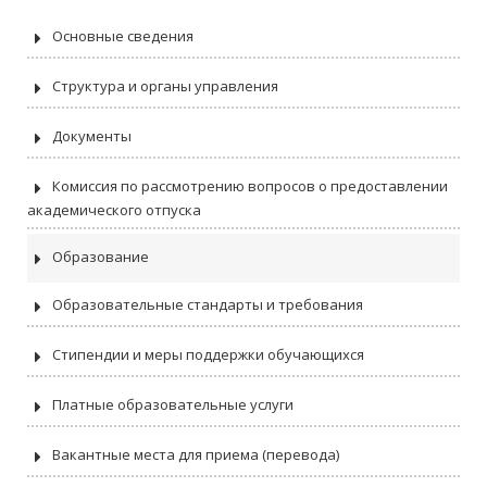
РПД
РПД
горные машины
Основные сведения
4.1.1 Общее земледелие
РПД
РПД
и растениеводство
Структура и органы управления
4.1.2 Селекция,
РПД
РПД
семеноводство и
биотехнология растений
Документы
Комиссия по рассмотрению вопросов о предоставлении
академического отпуска
Образование
Образовательные стандарты и требования
Стипендии и меры поддержки обучающихся
Платные образовательные услуги
Вакантные места для приема (перевода)