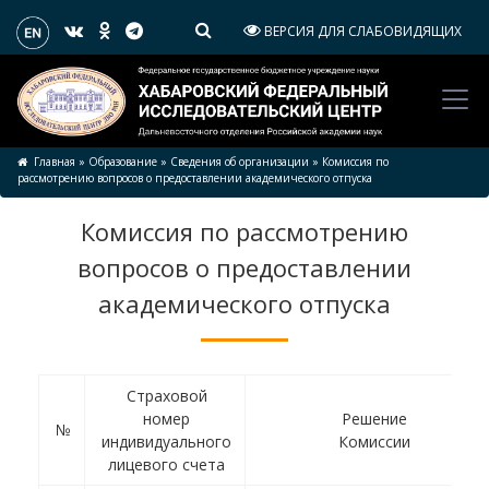
ВЕРСИЯ ДЛЯ СЛАБОВИДЯЩИХ
Главная
»
Образование
»
Сведения об организации
»
Комиссия по
рассмотрению вопросов о предоставлении академического отпуска
Комиссия по рассмотрению
вопросов о предоставлении
академического отпуска
Страховой
номер
Решение
№
индивидуального
Комиссии
лицевого счета