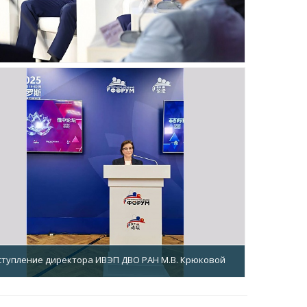
тупление директора ИВЭП ДВО РАН М.В. Крюковой