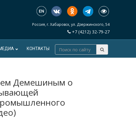
Россия, г. Хабаровск, ул. Дзержинского, 54
+7 (4212) 32-79-27
МЕДИА
КОНТАКТЫ
ием Демешиным о
бывающей
промышленного
део)