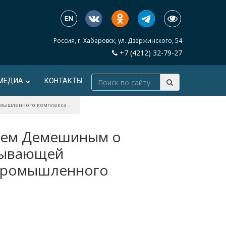
Россия, г. Хабаровск, ул. Дзержинского, 54
+7 (4212) 32-79-27
МЕДИА
КОНТАКТЫ
омышленного комплекса
ием Демешиным о
бывающей
промышленного