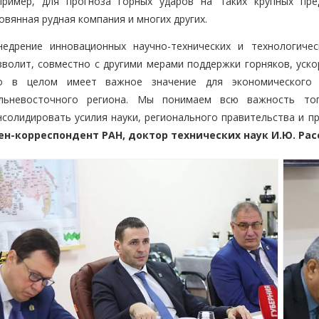
пример, для прогноза горных ударов на таких крупных пред
овянная рудная компания и многих других.
недрение инновационных научно-технических и технологиче
зволит, совместно с другими мерами поддержки горняков, уск
о в целом имеет важное значение для экономического 
льневосточного региона. Мы понимаем всю важность то
нсолидировать усилия науки, регионального правительства и п
ен-корреспондент РАН, доктор технических наук И.Ю. Рас