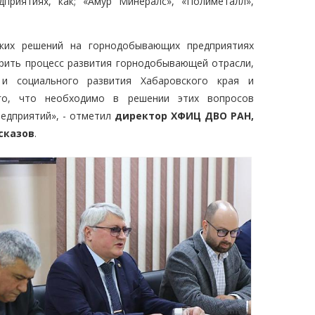
приятиях, как; «Амур Минералс», «Полиметалл»,
ских решений на горнодобывающих предприятиях
орить процесс развития горнодобывающей отрасли,
и социального развития Хабаровского края и
го, что необходимо в решении этих вопросов
редприятий», - отметил
директор ХФИЦ ДВО РАН,
сказов
.