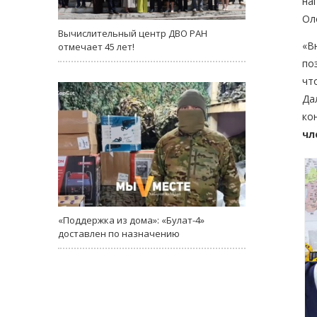
на
Ол
Вычислительный центр ДВО РАН
«В
отмечает 45 лет!
по
чт
Да
ко
чл
«Поддержка из дома»: «Булат-4»
доставлен по назначению