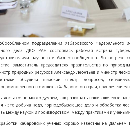
обособленном подразделении Хабаровского Федерального и
рного дела ДВО РАН состоялась рабочая встреча губерн
едставителями научного и бизнес-сообщества. Во встрече с
астие: заместитель председателя правительства по природн
нистр природных ресурсов Александр Леонтьев и министр лесно
астники обсудили широкий спектр вопросов, связанн
сопромышленного комплекса Хабаровского края, привлечением в
ы достаточно много думаем, как развивать наши ключевые напр
ая - это добыча недр, горнодобывающее дело и обработка лес
язь между наукой и производством, между практиками и учёными
зработки хабаровских учёных хорошо известны на Дальнем В