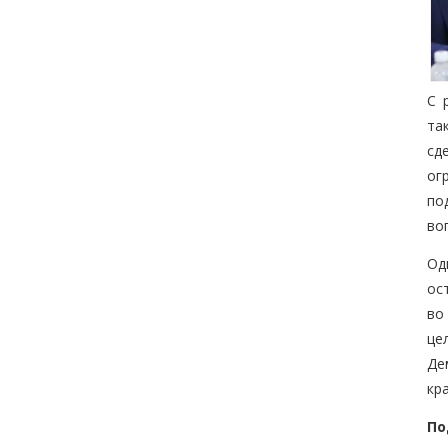
С 
та
сд
ог
по
во
Од
ос
во
це
Де
кр
По