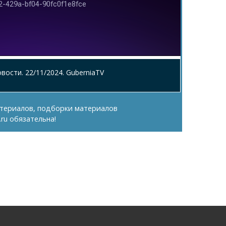
вости. 22/11/2024. GuberniaTV
териалов, подборки материалов
.ru
обязательна!