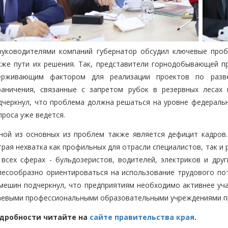
руководителями компаний губернатор обсудил ключевые проб
кже пути их решения. Так, представители горнодобывающей 
ерживающим фактором для реализации проектов по разв
раничения, связанные с запретом рубок в резервных лесах 
дчеркнул, что проблема должна решаться на уровне федераль
проса уже ведется.
ной из основных из проблем также является дефицит кадров
трая нехватка как профильных для отрасли специалистов, так и
 всех сферах - бульдозеристов, водителей, электриков и дру
лесообразно ориентироваться на использование трудового по
мешин подчеркнул, что предприятиям необходимо активнее уча
аевыми профессиональными образовательными учреждениями пр
дробности читайте на
сайте правительства края
.