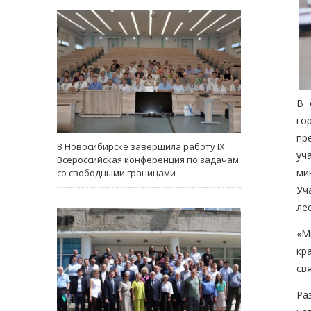
В 
го
пр
В Новосибирске завершила работу IX
уч
Всероссийская конференция по задачам
ми
со свободными границами
Уч
ле
«М
кр
св
Ра