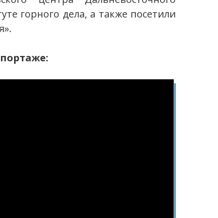
уте горного дела, а также посетили
я».
епортаже: