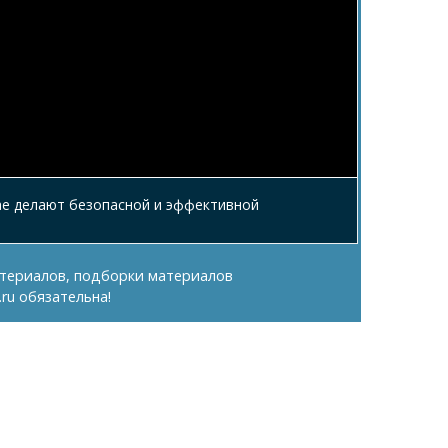
ае делают безопасной и эффективной
териалов, подборки материалов
.ru
обязательна!