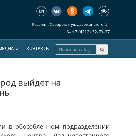
Россия, г. Хабаровск, ул. Дзержинского, 54
+7 (4212) 32-79-27
МЕДИА
КОНТАКТЫ
род выйдет на
нь
ли в обособленном подразделении
ьского центра Дальневосточного