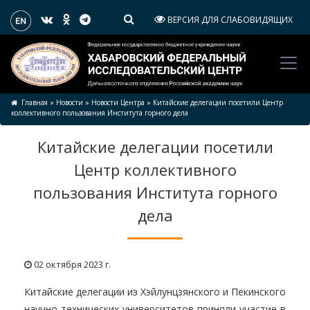
ВЕРСИЯ ДЛЯ СЛАБОВИДЯЩИХ
Главная
»
Новости
»
Новости Центра
»
Китайские делегации посетили Центр
коллективного пользования Института горного дела
Китайские делегации посетили
Центр коллективного
пользования Института горного
дела
02 октября 2023 г.
Китайские делегации из Хэйлунцзянского и Пекинского
научно-технических университетов приняли участие в