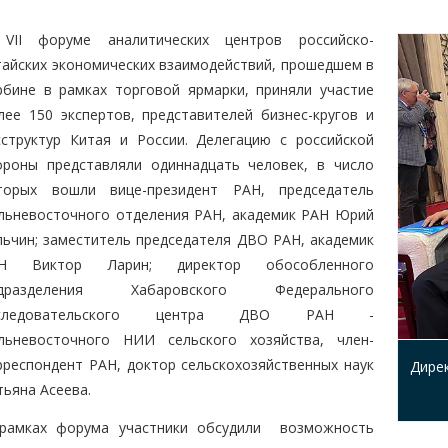
VII форуме аналитических центров российско-
тайских экономических взаимодействий, прошедшем в
рбине в рамках торговой ярмарки, приняли участие
лее 150 экспертов, представителей бизнес-кругов и
сструктур Китая и России. Делегацию с российской
ороны представляли одиннадцать человек, в число
торых вошли вице-президент РАН, председатель
льневосточного отделения РАН, академик РАН Юрий
льчин; заместитель председателя ДВО РАН, академик
Н Виктор Ларин; директор обособленного
дразделения Хабаровского Федерального
сследовательского центра ДВО РАН -
льневосточного НИИ сельского хозяйства, член-
рреспондент РАН, доктор сельскохозяйственных наук
Дире
тьяна Асеева.
рамках форума участники обсудили возможность