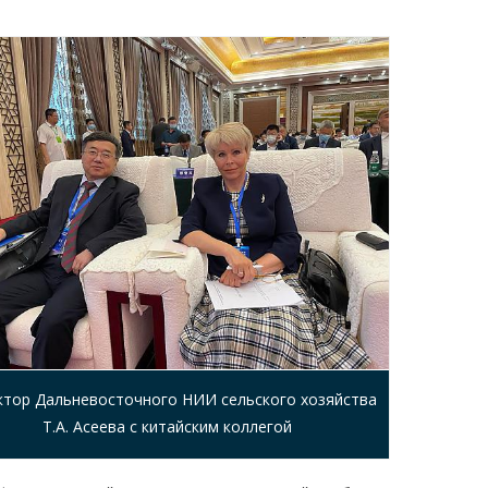
ктор Дальневосточного НИИ сельского хозяйства
Т.А. Асеева с китайским коллегой