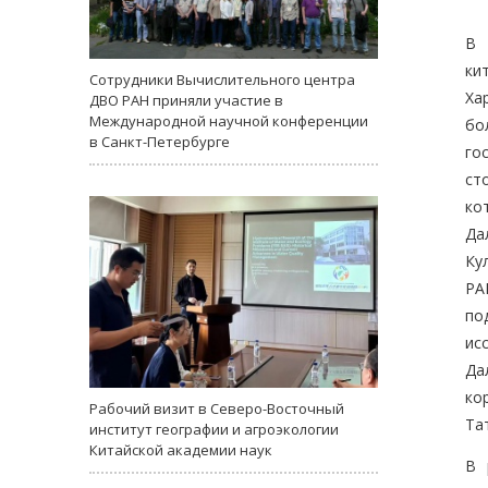
В 
ки
Сотрудники Вычислительного центра
Ха
ДВО РАН приняли участие в
Международной научной конференции
бо
в Санкт-Петербурге
го
ст
ко
Да
Ку
РА
по
и
Да
ко
Рабочий визит в Северо-Восточный
Та
институт географии и агроэкологии
Китайской академии наук
В 