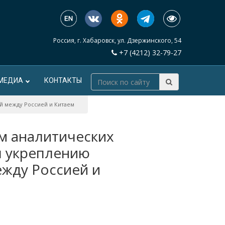
Россия, г. Хабаровск, ул. Дзержинского, 54
+7 (4212) 32-79-27
МЕДИА
КОНТАКТЫ
й между Россией и Китаем
м аналитических
л укреплению
ежду Россией и