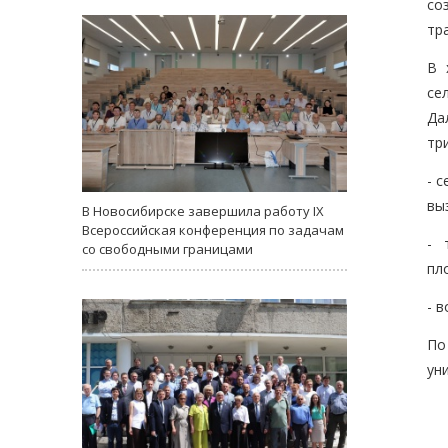
со
тр
В 
се
Да
тр
- 
вы
В Новосибирске завершила работу IX
Всероссийская конференция по задачам
- 
со свободными границами
пл
- 
По
ун