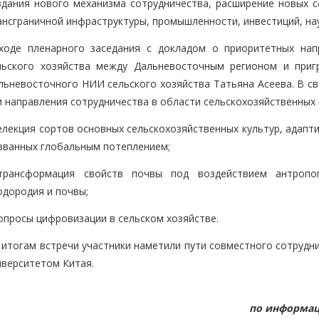
здания нового механизма сотрудничества, расширение новых с
ансграничной инфраструктуры, промышленности, инвестиций, нау
ходе пленарного заседания с докладом о приоритетных нап
льского хозяйства между Дальневосточным регионом и приг
льневосточного НИИ сельского хозяйства Татьяна Асеева. В с
и направления сотрудничества в области сельскохозяйственных 
селекция сортов основных сельскохозяйственных культур, адап
званных глобальным потеплением;
трансформация свойств почвы под воздействием антропо
одородия и почвы;
вопросы цифровизации в сельском хозяйстве.
 итогам встречи участники наметили пути совместного сотрудн
иверситетом Китая.
по информац