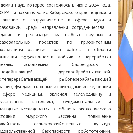
адемии наук, которое состоялось в июне 2024 года,
О РАН и правительство Хабаровского края подписали
глашение о сотрудничестве в сфере науки и
разовании. Среди направлений сотрудничества –
здание и реализация масштабных научных и
разовательных проектов по приоритетным
правлениям развития края; работа в области
вышения эффективности добычи и переработки
олезных ископаемых и биоресурсов в
рнодобывающей, деревообрабатывающей,
фтеперерабатывающей, рыбоперерабатывающей
раслях; фундаментальные и прикладные исследования
сфере медицины, включая телемедицину и
кусственный интеллект; фундаментальные и
икладные исследования в области экологического
стояния Амурского бассейна, повышение
ожайности сельскохозяйственных культур,
одовольственной безопасности, робототехники,