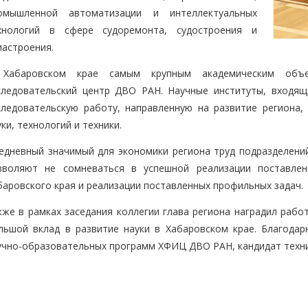
омышленной автоматизации и интеллектуальных
хнологий в сфере судоремонта, судостроения и
иастроения.
Хабаровском крае самым крупным академическим объе
следовательский центр ДВО РАН. Научные институты, входя
следовательскую работу, направленную на развитие региона,
уки, технологий и техники.
едневный значимый для экономики региона труд подразделен
зволяют не сомневаться в успешной реализации поставле
баровского края и реализации поставленных профильных задач.
кже в рамках заседания коллегии глава региона наградил рабо
льшой вклад в развитие науки в Хабаровском крае. Благодар
учно-образовательных программ ХФИЦ ДВО РАН, кандидат техни