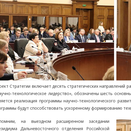
оект Стратегии включает десять стратегических направлений ра
аучно-технологическое лидерство», обозначены шесть основн
ляется реализация программы научно-технологического разви
ограммы будут способствовать ускоренному формированию техн
помним, на выездном расширенном заседании
езидиума Дальневосточного отделения Российской