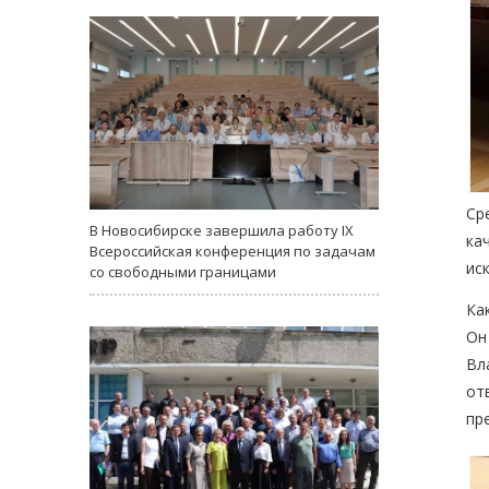
Ср
В Новосибирске завершила работу IX
ка
Всероссийская конференция по задачам
ис
со свободными границами
Ка
Он
Вл
от
пр