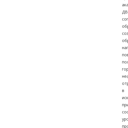
ак
ДВ
со
об
со
об
на
по
п
го
не
от
в 
ис
пр
со
ур
пр