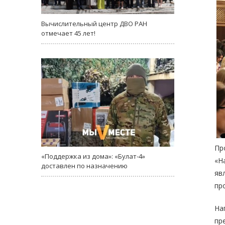
Вычислительный центр ДВО РАН
отмечает 45 лет!
Пр
«Поддержка из дома»: «Булат-4»
«Н
доставлен по назначению
яв
пр
На
пр