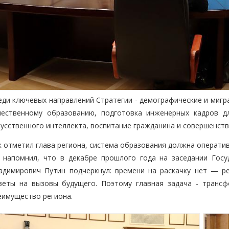
еди ключевых направлений Стратегии - демографические и мигр
чественному образованию, подготовка инженерных кадров д
кусственного интеллекта, воспитание гражданина и совершенст
к отметил глава региона, система образования должна операти
 напомнил, что в декабре прошлого года на заседании Госу
адимирович Путин подчеркнул: времени на раскачку нет — р
веты на вызовы будущего. Поэтому главная задача - трансф
еимущество региона.