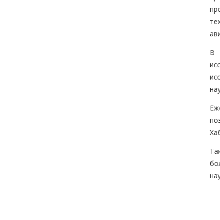
пр
те
ав
В 
ис
ис
на
Еж
по
Ха
Та
бо
на