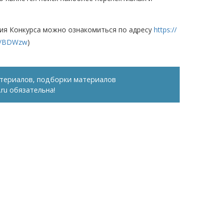
ния Конкурса можно ознакомиться по адресу
https://
ru/BDWzw
)
териалов, подборки материалов
.ru
обязательна!