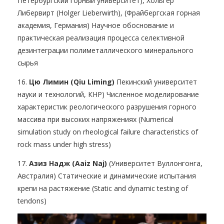
Петербургский горный университет), Хольгер
Либервирт (Holger Lieberwirth), (Фрайбергская горная
академия, Германия) Научное обоснование и
практическая реализация процесса селективной
дезинтеграции полиметаллического минерального
сырья
16.
Цю Лимин (Qiu Liming)
Пекинский университет
науки и технологий, КНР) Численное моделирование
характеристик реологического разрушения горного
массива при высоких напряжениях (Numerical
simulation study on rheological failure characteristics of
rock mass under high stress)
17.
Азиз Надж (Aaiz Naj)
(Университет Вуллонгонга,
Австралия) Статические и динамические испытания
крепи на растяжение (Static and dynamic testing of
tendons)