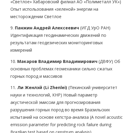
«Светлое» Хабаровский филиал АО «Полиметалл УК»)
Опыт использования «зеленой» энергии на
месторождении Светлое
9.
Панжин Андрей Алексеевич
(ИГД УрО РАН)
Идентификация геодинамических движений по
результатам геодезических мониторинговых
измерений
10.
Макаров Владимир Владимирович
(ДВФУ) Об
основных проблемах геомеханики сильно сжатых
горных пород и массивов
11.
Ли Женлэй (Li Zhenlei)
(Пекинский университет
науки и технологий, КНР) Новый параметр
акустической эмиссии для прогнозирования
разрушения горных пород во время Бразильских
испытаний на основе кепстра-анализа (A novel acoustic
emission parameter for predicting rock failure during
Brazilian test based on cepstrum analysis).