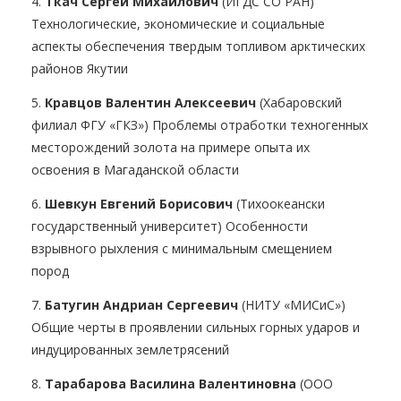
4.
Ткач Сергей Михайлович
(ИГДС СО РАН)
Технологические, экономические и социальные
аспекты обеспечения твердым топливом арктических
районов Якутии
5.
Кравцов Валентин Алексеевич
(Хабаровский
филиал ФГУ «ГКЗ») Проблемы отработки техногенных
месторождений золота на примере опыта их
освоения в Магаданской области
6.
Шевкун Евгений Борисович
(Тихоокеански
государственный университет) Особенности
взрывного рыхления с минимальным смещением
пород
7.
Батугин Андриан Сергеевич
(НИТУ «МИСиС»)
Общие черты в проявлении сильных горных ударов и
индуцированных землетрясений
8.
Тарабарова Василина Валентиновна
(ООО