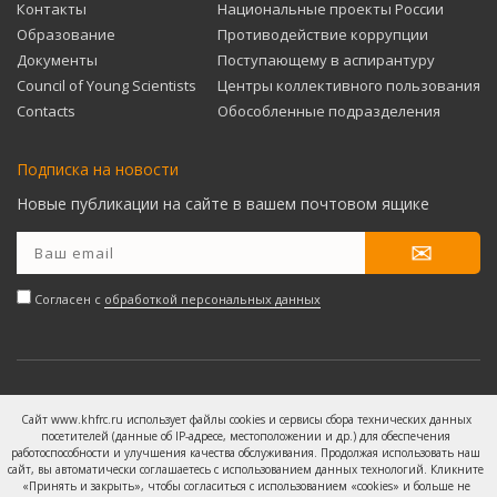
Контакты
Национальные проекты России
Образование
Противодействие коррупции
Документы
Поступающему в аспирантуру
Council of Young Scientists
Центры коллективного пользования
Contacts
Обособленные подразделения
Подписка на новости
Новые публикации на сайте в вашем почтовом ящике
Согласен с
обработкой персональных данных
© 2019 — 2026 ФГБУН Хабаровский Федеральный
Сайт www.khfrc.ru использует файлы cookies и сервисы сбора технических данных
исследовательский центр ДВО РАН
посетителей (данные об IP-адресе, местоположении и др.) для обеспечения
Базовые документы
/
Политика конфиденциальности
/
работоспособности и улучшения качества обслуживания. Продолжая использовать наш
сайт, вы автоматически соглашаетесь с использованием данных технологий. Кликните
Контакты
«Принять и закрыть», чтобы согласиться с использованием «cookies» и больше не