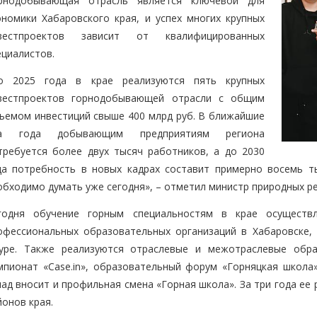
рнодобывающая отрасль является ключевой для
ономики Хабаровского края, и успех многих крупных
вестпроектов зависит от квалифицированных
ециалистов.
о 2025 года в крае реализуются пять крупных
вестпроектов горнодобывающей отрасли с общим
ъемом инвестиций свыше 400 млрд руб. В ближайшие
а года добывающим предприятиям региона
требуется более двух тысяч работников, а до 2030
да потребность в новых кадрах составит примерно восемь ты
обходимо думать уже сегодня», – отметил министр природных ре
годня обучение горным специальностям в крае осуществ
офессиональных образовательных организаций в Хабаровске, 
уре. Также реализуются отраслевые и межотраслевые обр
мпионат «Case.in», образовательный форум «Горняцкая школа
лад вносит и профильная смена «Горная школа». За три года ее
йонов края.