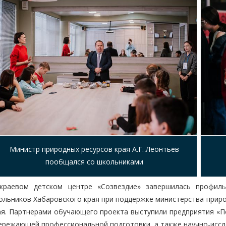
Министр природных ресурсов края А.Г. Леонтьев
пообщался со школьниками
краевом детском центре «Созвездие» завершилась профиль
ольников Хабаровского края при поддержке министерства приро
ая. Партнерами обучающего проекта выступили предприятия «По
ережающей профессиональной подготовки, а также научно-иссл