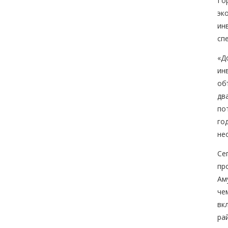
Го
эк
ин
сп
«Д
ин
об
дв
по
го
не
Се
пр
Ам
че
вк
ра