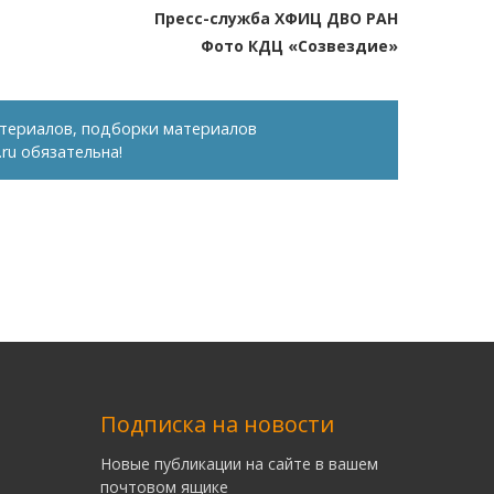
Пресс-служба ХФИЦ ДВО РАН
Фото КДЦ «Созвездие»
териалов, подборки материалов
.ru
обязательна!
Подписка на новости
Новые публикации на сайте в вашем
почтовом ящике