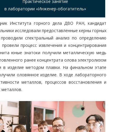
Практическое занятие
в лаборатории «Инженер-обогатитель»
дник Института горного дела ДВО РАН, кандидат
ольники исследовали предоставленные керны горных
 проводили спектральный анализ по определению
 провели процесс извлечения и концентрирования
анита юные знатоки получили металлическую медь
товленного ранее концентрата олова электролизом
и в изделие методом плавки. На финальном этапе
олучили оловянное изделие. В ходе лабораторного
тивности металлов, процессов восстановления и
х металлов.