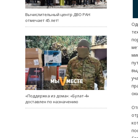
Вычислительный центр ДВО РАН
отмечает 45 лет!
Од
те
по
ме
ми
пу
вы
уч
пр
ок
«Поддержка из дома»: «Булат-4»
доставлен по назначению
От
от
ко
по