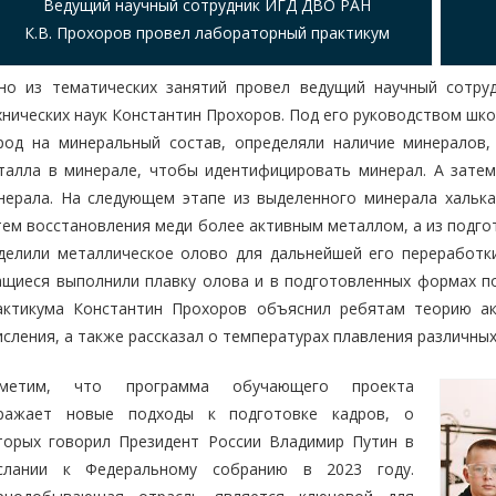
Ведущий научный сотрудник ИГД ДВО РАН
К.В. Прохоров провел лабораторный практикум
но из тематических занятий провел ведущий научный сотру
хнических наук Константин Прохоров. Под его руководством шк
род на минеральный состав, определяли наличие минералов,
талла в минерале, чтобы идентифицировать минерал. А затем
нерала. На следующем этапе из выделенного минерала хальк
тем восстановления меди более активным металлом, а из подго
делили металлическое олово для дальнейшей его переработк
ащиеся выполнили плавку олова и в подготовленных формах п
актикума Константин Прохоров объяснил ребятам теорию ак
исления, а также рассказал о температурах плавления различны
метим, что программа обучающего проекта
ражает новые подходы к подготовке кадров, о
торых говорил Президент России Владимир Путин в
слании к Федеральному собранию в 2023 году.