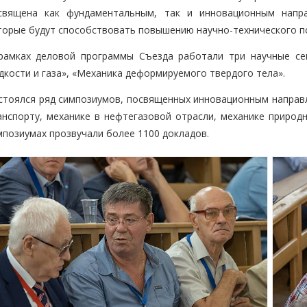
священа как фундаментальным, так и инновационным напра
торые будут способствовать повышению научно-технического п
рамках деловой программы Съезда работали три научные сек
дкости и газа», «Механика деформируемого твердого тела».
стоялся ряд симпозиумов, посвященных инновационным направ
анспорту, механике в нефтегазовой отрасли, механике природн
мпозиумах прозвучали более 1100 докладов.