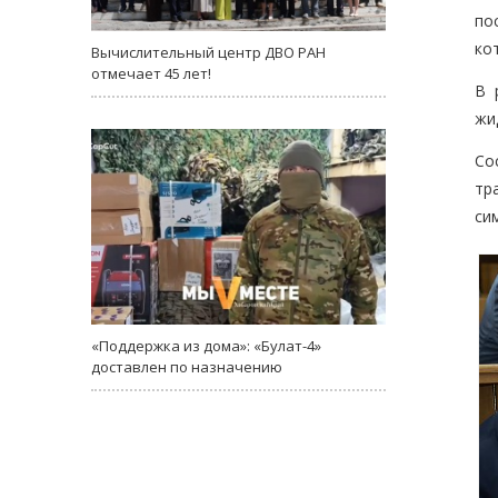
по
ко
Вычислительный центр ДВО РАН
отмечает 45 лет!
В 
жи
Со
тр
си
«Поддержка из дома»: «Булат-4»
доставлен по назначению