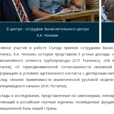
В центре - сотрудник Вычислительного центра
К.А. Чехонин
тивное участие в работе Съезда приняли сотрудники Вычис
аченко, К.А. Чехонин, которые представили 3 устных доклада:
иволинейного сегмента трубопровода» (О.П. Ткаченко), «Об 
тапов), «О термодинамической согласованности связанно
формациях в условиях адгезионного контакта с дисперсным напо
клад: «Анализ применимости аналитической русловой модели
апециевидного канала» (И.И. Потапов).
клады и исследования, представленные на симпозиумах, пленарн
бликаций в российские научные журналы, посвященные фундам
омышленной базы нашей страны.