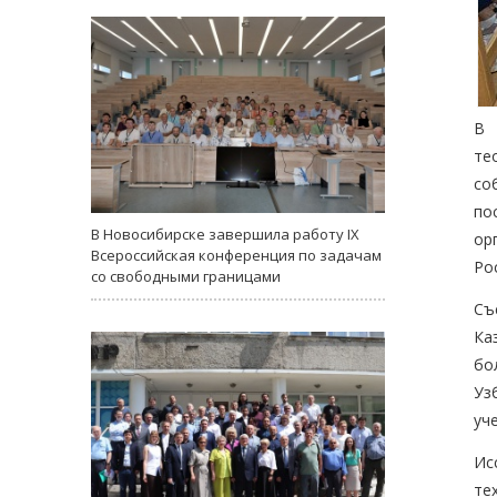
В 
те
со
по
В Новосибирске завершила работу IX
ор
Всероссийская конференция по задачам
Ро
со свободными границами
Съ
Ка
бо
Уз
уч
Ис
те