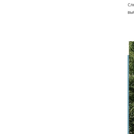
Сл
вы