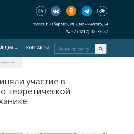
Россия, г. Хабаровск, ул. Дзержинского, 54
+7 (4212) 32-79-27
МЕДИА
КОНТАКТЫ
механике
няли участие в
по теоретической
ханике