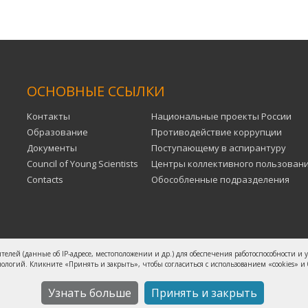
ОСНОВНЫЕ ССЫЛКИ
Контакты
Национальные проекты России
Образование
Противодействие коррупции
Документы
Поступающему в аспирантуру
Council of Young Scientists
Центры коллективного пользован
Contacts
Обособленные подразделения
ителей (данные об IP-адресе, местоположении и др.) для обеспечения работоспособности и
ологий. Кликните «Принять и закрыть», чтобы согласиться с использованием «cookies» и
сследовательский центр ДВО РАН
Базовые доку
Узнать больше
Принять и закрыть