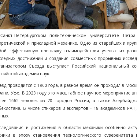
Санкт-Петербургском политехническом университете Петра
оретической и прикладной механике. Одно из старейших и кру
бой эффективную площадку взаимодействия ученых из разн
следних достижений и создания совместных прорывных иссле
ганизатором Съезда выступает Российский национальный ко
ссийской академии наук.
езд проводится с 1960 года, в разное время он проходил в Мос
зани, Уфе. В 2023 году это масштабное научное мероприятие вп
лее 1665 человек из 70 городов России, а также Азербайджа
бекистана. В числе спикеров и экспертов - 18 академиков РАН
еных.
следования и достижения в области механики особенно акту
хники в эпоху становления технологического суверенитета