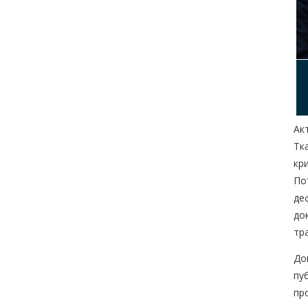
Ак
Тк
кр
По
де
до
тр
До
пу
пр