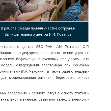
В работе Съезда принял участие сотрудник
Вычислительного центра И.И. Потапов
лительного центра ДВО РАН: И.И. Потапов, О.П.
 «Напряженно-деформированное состояние упругого
явлениях бифуркации в русловых процессах» (И.И.
й модели отверждения эластомера при конечных
лнителем» (К.А. Чехонин), а также один стендовый
 для моделирования развития берегового откоса
ых заседаниях и секциях, лягут в основу статей и
ентальной механике, развитию технологической и