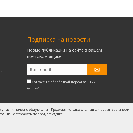
Подписка на новости
Новые публикации на сайте в вашем
почтовом ящике
ия
Согласен с
обработкой персональных
данных
 улучшения качества обслуживания. Продолжая использовать наш сайт, вы автоматически
 больше не отображать это предупреждение.
менты
/
Политика конфиденциальности
/
Контакты